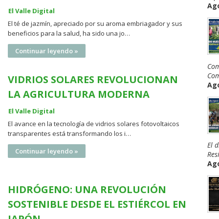
Ago
El Valle Digital
El té de jazmín, apreciado por su aroma embriagador y sus
beneficios para la salud, ha sido una jo…
Continuar leyendo »
Com
Com
VIDRIOS SOLARES REVOLUCIONAN
Ago
LA AGRICULTURA MODERNA
El Valle Digital
El avance en la tecnología de vidrios solares fotovoltaicos
transparentes está transformando los i…
El 
Continuar leyendo »
Resi
Ago
HIDRÓGENO: UNA REVOLUCIÓN
SOSTENIBLE DESDE EL ESTIÉRCOL EN
JAPÓN