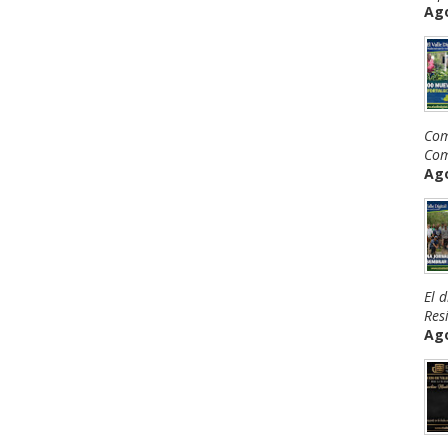
Ago
Com
Com
Ago
El 
Resi
Ago