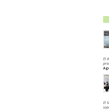
El 
pro
Ago
El 
sop