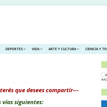
DEPORTES
VIDA
ARTE Y CULTURA
CIENCIA Y T
#A
terés que desees compartir---
 vías siguientes: