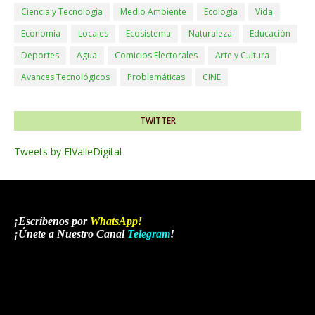
Ciencia y Tecnología
Medio Ambiente
Ecología
Vida
Economía
Locales
Ecosistema
Naturaleza
Educación
Deportes
Agua
Comicios Electorales
Arte y Cultura
Avances Tecnológicos
Problemáticas
CINE
TWITTER
Tweets by ElValleDigital
¡Escríbenos por
WhatsApp
!
¡Únete a Nuestro Canal
Telegram
!