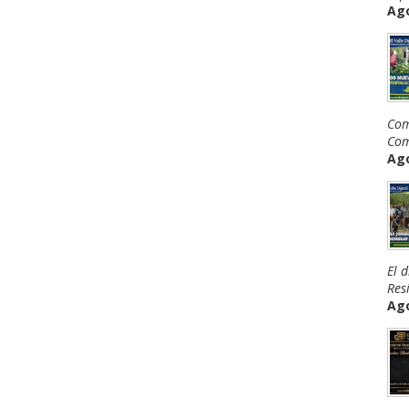
Ago
Com
Com
Ago
El 
Resi
Ago