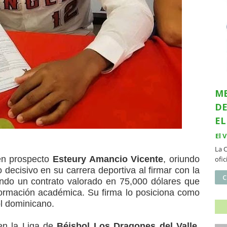
ME
DE
EL
El 
La 
en prospecto
Esteury Amancio Vicente
, oriundo
ofi
 decisivo en su carrera deportiva al firmar con la
C
ndo un contrato valorado en 75,000 dólares que
 formación académica. Su firma lo posiciona como
l dominicano.
 en la Liga de
Béisbol Los Dragones del Valle
,