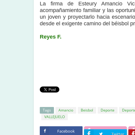
La firma de Esteury Amancio Vice
acompañamiento familiar y las oportu
un joven y proyectarlo hacia escenari
desde el exigente camino del béisbol pr
Reyes F.
Tags
Amancio
Beisbol
Deporte
Deport
VALLEJUELO
Facebook
Twitter