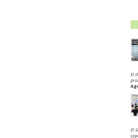
El 
pro
Ago
El 
sop