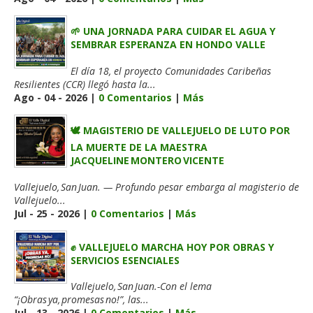
🌱 UNA JORNADA PARA CUIDAR EL AGUA Y
SEMBRAR ESPERANZA EN HONDO VALLE
El día 18, el proyecto Comunidades Caribeñas
Resilientes (CCR) llegó hasta la...
Ago - 04 - 2026 |
0 Comentarios
|
Más
🕊️ MAGISTERIO DE VALLEJUELO DE LUTO POR
LA MUERTE DE LA MAESTRA
JACQUELINE MONTERO VICENTE
Vallejuelo, San Juan. — Profundo pesar embarga al magisterio de
Vallejuelo...
Jul - 25 - 2026 |
0 Comentarios
|
Más
✊ VALLEJUELO MARCHA HOY POR OBRAS Y
SERVICIOS ESENCIALES
Vallejuelo, San Juan.-Con el lema
“¡Obras ya, promesas no!”, las...
Jul - 13 - 2026 |
0 Comentarios
|
Más