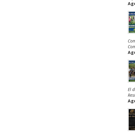
Ago
Com
Com
Ago
El 
Resi
Ago