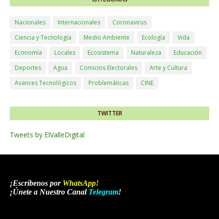
Nacionales
Internacionales
Coronavirus
Ciencia y Tecnología
Medio Ambiente
Ecología
Vida
Economía
Locales
Ecosistema
Naturaleza
Educación
Deportes
Agua
Comicios Electorales
Arte y Cultura
Avances Tecnológicos
Problemáticas
CINE
TWITTER
Tweets by ElValleDigital
¡Escríbenos por
WhatsApp
!
¡Únete a Nuestro Canal
Telegram
!