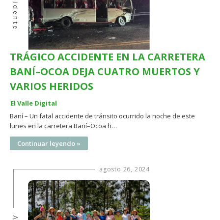
Accidente
TRÁGICO ACCIDENTE EN LA CARRETERA
BANÍ–OCOA DEJA CUATRO MUERTOS Y
VARIOS HERIDOS
El Valle Digital
Baní – Un fatal accidente de tránsito ocurrido la noche de este
lunes en la carretera Baní–Ocoa h…
Continuar leyendo »
agosto 26, 2024