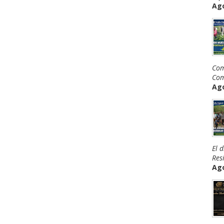
Ago
Com
Com
Ago
El 
Resi
Ago