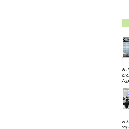
El 
pro
Ago
El 
sop