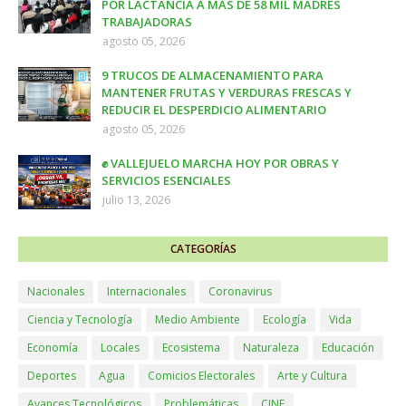
POR LACTANCIA A MÁS DE 58 MIL MADRES
TRABAJADORAS
agosto 05, 2026
9 TRUCOS DE ALMACENAMIENTO PARA
MANTENER FRUTAS Y VERDURAS FRESCAS Y
REDUCIR EL DESPERDICIO ALIMENTARIO
agosto 05, 2026
✊ VALLEJUELO MARCHA HOY POR OBRAS Y
SERVICIOS ESENCIALES
julio 13, 2026
CATEGORÍAS
Nacionales
Internacionales
Coronavirus
Ciencia y Tecnología
Medio Ambiente
Ecología
Vida
Economía
Locales
Ecosistema
Naturaleza
Educación
Deportes
Agua
Comicios Electorales
Arte y Cultura
Avances Tecnológicos
Problemáticas
CINE