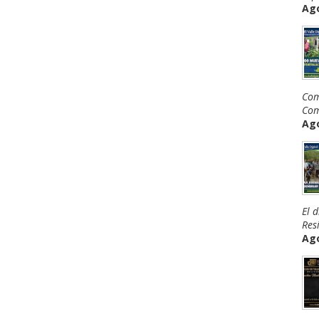
Ago
Com
Com
Ago
El 
Resi
Ago