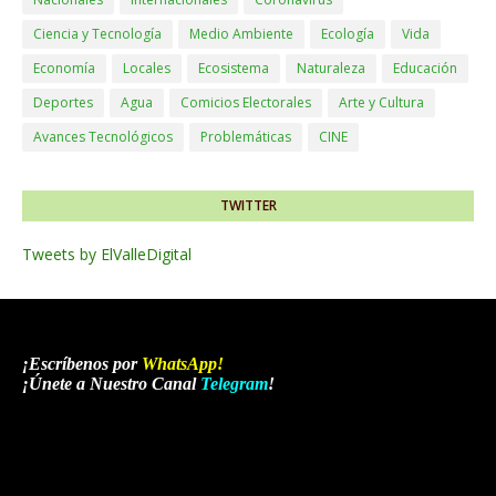
Ciencia y Tecnología
Medio Ambiente
Ecología
Vida
Economía
Locales
Ecosistema
Naturaleza
Educación
Deportes
Agua
Comicios Electorales
Arte y Cultura
Avances Tecnológicos
Problemáticas
CINE
TWITTER
Tweets by ElValleDigital
¡Escríbenos por
WhatsApp
!
¡Únete a Nuestro Canal
Telegram
!