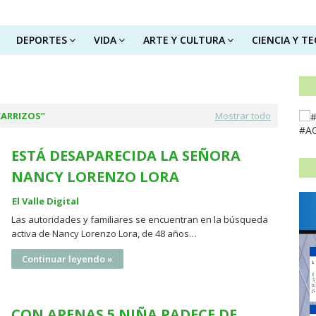
DEPORTES
VIDA
ARTE Y CULTURA
CIENCIA Y T
CARRIZOS
Mostrar todo
#A
ESTÁ DESAPARECIDA LA SEÑORA
NANCY LORENZO LORA
El Valle Digital
Las autoridades y familiares se encuentran en la búsqueda
activa de Nancy Lorenzo Lora, de 48 años…
Continuar leyendo »
CON APENAS 5 NIÑA PADECE DE