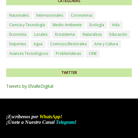
CATEGORÍAS
Nacionales
Internacionales
Coronavirus
Ciencia y Tecnología
Medio Ambiente
Ecología
Vida
Economía
Locales
Ecosistema
Naturaleza
Educación
Deportes
Agua
Comicios Electorales
Arte y Cultura
Avances Tecnológicos
Problemáticas
CINE
TWITTER
Tweets by ElValleDigital
¡Escríbenos por
WhatsApp
!
¡Únete a Nuestro Canal
Telegram
!