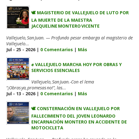
🕊️ MAGISTERIO DE VALLEJUELO DE LUTO POR
LA MUERTE DE LA MAESTRA
JACQUELINE MONTERO VICENTE
Vallejuelo, San Juan. — Profundo pesar embarga al magisterio de
Vallejuelo...
Jul - 25 - 2026 |
0 Comentarios
|
Más
✊ VALLEJUELO MARCHA HOY POR OBRAS Y
SERVICIOS ESENCIALES
Vallejuelo, San Juan.-Con el lema
“¡Obras ya, promesas no!”, las...
Jul - 13 - 2026 |
0 Comentarios
|
Más
🕊️ CONSTERNACIÓN EN VALLEJUELO POR
FALLECIMIENTO DEL JOVEN LEONARDO
ENCARNACIÓN MONTERO EN ACCIDENTE DE
MOTOCICLETA