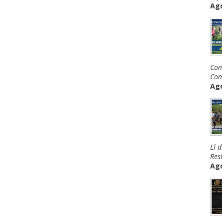
Ago
Com
Com
Ago
El 
Resi
Ago