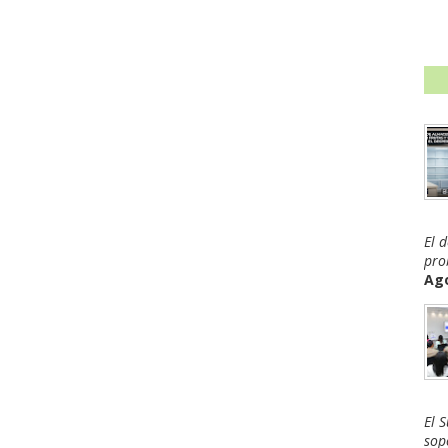
El 
pro
Ago
El 
sop