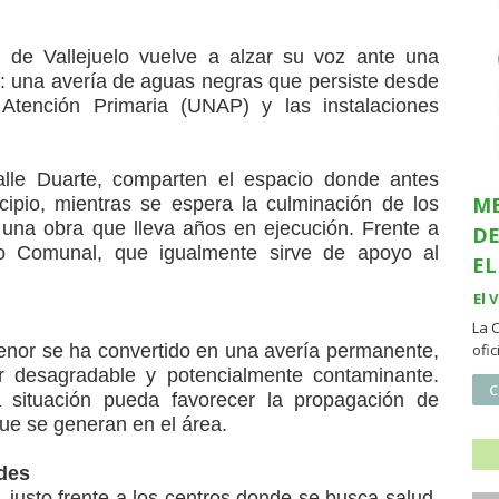
de Vallejuelo vuelve a alzar su voz ante una
a: una avería de aguas negras que persiste desde
Atención Primaria (UNAP) y las instalaciones
calle Duarte, comparten el espacio donde antes
ME
icipio, mientras se espera la culminación de los
, una obra que lleva años en ejecución. Frente a
DE
ro Comunal, que igualmente sirve de apoyo al
EL
El 
La 
enor se ha convertido en una avería permanente,
ofi
r desagradable y potencialmente contaminante.
C
 situación pueda favorecer la propagación de
ue se generan en el área.
ades
 justo frente a los centros donde se busca salud,