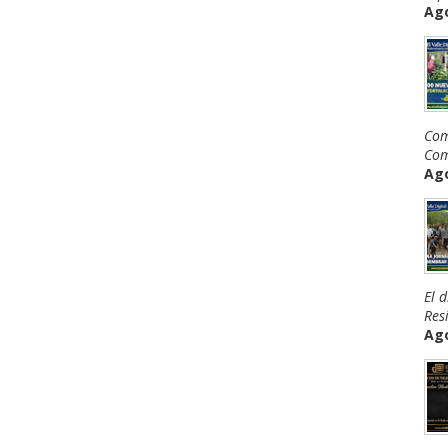
Ago
Com
Com
Ago
El 
Resi
Ago