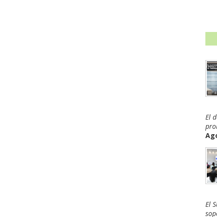
El 
pro
Ago
El 
sop