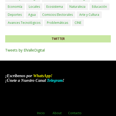
Economía
Locales
Ecosistema
Naturaleza
Educación
Deportes
Agua
Comicios Electorales
Arte y Cultura
Avances Tecnológicos
Problemáticas
CINE
TWITTER
Tweets by ElValleDigital
¡Escríbenos por
WhatsApp
!
¡Únete a Nuestro Canal
Telegram
!
Inicio
About
Contacto