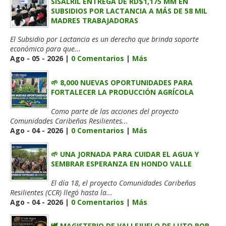
SISALRIL ENTREGA DE RD$1,175 MM EN
SUBSIDIOS POR LACTANCIA A MÁS DE 58 MIL
MADRES TRABAJADORAS
El Subsidio por Lactancia es un derecho que brinda soporte
económico para que...
Ago - 05 - 2026 |
0 Comentarios
|
Más
🌱 8,000 NUEVAS OPORTUNIDADES PARA
FORTALECER LA PRODUCCIÓN AGRÍCOLA
Como parte de las acciones del proyecto
Comunidades Caribeñas Resilientes...
Ago - 04 - 2026 |
0 Comentarios
|
Más
🌱 UNA JORNADA PARA CUIDAR EL AGUA Y
SEMBRAR ESPERANZA EN HONDO VALLE
El día 18, el proyecto Comunidades Caribeñas
Resilientes (CCR) llegó hasta la...
Ago - 04 - 2026 |
0 Comentarios
|
Más
🕊️ MAGISTERIO DE VALLEJUELO DE LUTO POR