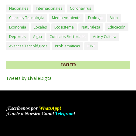
Nacionales
Internacionales
Coronavirus
Ciencia y Tecnología
Medio Ambiente
Ecología
Vida
Economía
Locales
Ecosistema
Naturaleza
Educación
Deportes
Agua
Comicios Electorales
Arte y Cultura
Avances Tecnológicos
Problemáticas
CINE
TWITTER
Tweets by ElValleDigital
¡Escríbenos por
WhatsApp
!
¡Únete a Nuestro Canal
Telegram
!