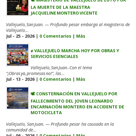
LA MUERTE DE LA MAESTRA
JACQUELINE MONTERO VICENTE
Vallejuelo, San Juan. — Profundo pesar embarga al magisterio de
Vallejuelo...
Jul - 25 - 2026 |
0 Comentarios
|
Más
✊ VALLEJUELO MARCHA HOY POR OBRAS Y
SERVICIOS ESENCIALES
Vallejuelo, San Juan.-Con el lema
“¡Obras ya, promesas no!”, las...
Jul - 13 - 2026 |
0 Comentarios
|
Más
🕊️ CONSTERNACIÓN EN VALLEJUELO POR
FALLECIMIENTO DEL JOVEN LEONARDO
ENCARNACIÓN MONTERO EN ACCIDENTE DE
MOTOCICLETA
Vallejuelo, San Juan. — Profundo pesar ha causado en la
comunidad de...
Jul - 06 - 2026 |
0 Comentarios
|
Más