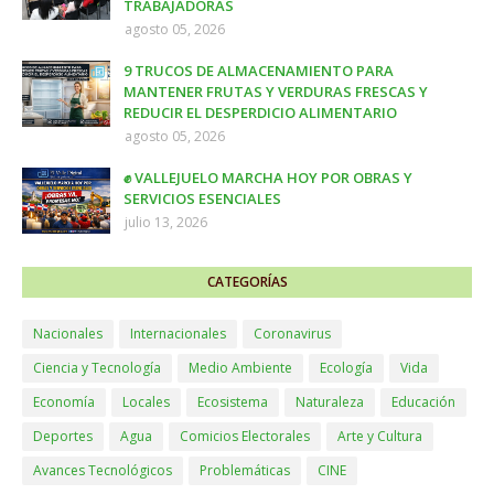
TRABAJADORAS
agosto 05, 2026
9 TRUCOS DE ALMACENAMIENTO PARA
MANTENER FRUTAS Y VERDURAS FRESCAS Y
REDUCIR EL DESPERDICIO ALIMENTARIO
agosto 05, 2026
✊ VALLEJUELO MARCHA HOY POR OBRAS Y
SERVICIOS ESENCIALES
julio 13, 2026
CATEGORÍAS
Nacionales
Internacionales
Coronavirus
Ciencia y Tecnología
Medio Ambiente
Ecología
Vida
Economía
Locales
Ecosistema
Naturaleza
Educación
Deportes
Agua
Comicios Electorales
Arte y Cultura
Avances Tecnológicos
Problemáticas
CINE