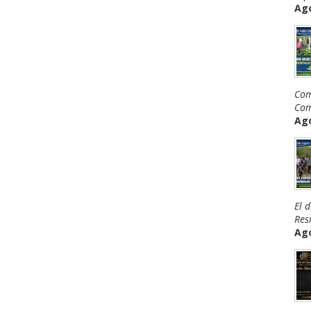
Ago
Com
Com
Ago
El 
Resi
Ago