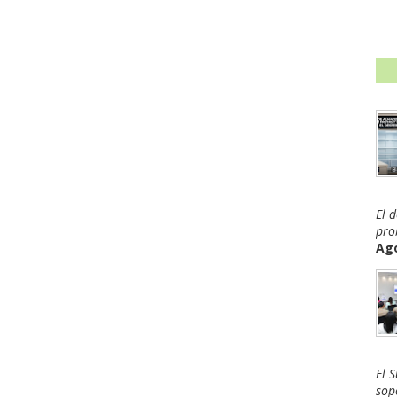
El 
pro
Ago
El 
sop