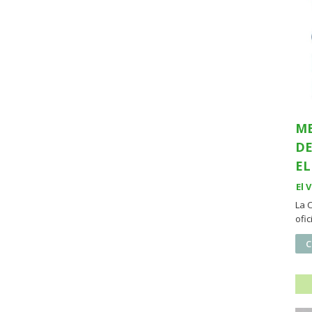
ME
DE
EL
El 
La 
ofi
C