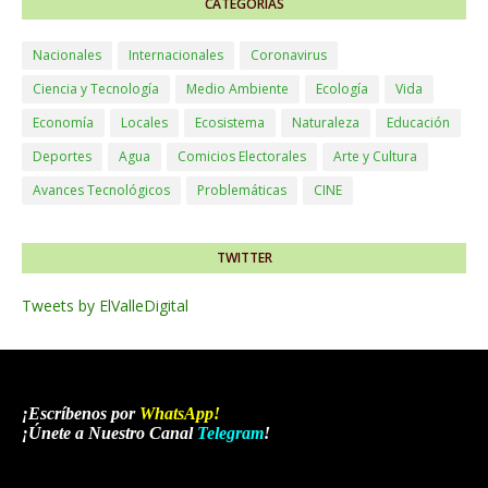
CATEGORÍAS
Nacionales
Internacionales
Coronavirus
Ciencia y Tecnología
Medio Ambiente
Ecología
Vida
Economía
Locales
Ecosistema
Naturaleza
Educación
Deportes
Agua
Comicios Electorales
Arte y Cultura
Avances Tecnológicos
Problemáticas
CINE
TWITTER
Tweets by ElValleDigital
¡Escríbenos por
WhatsApp
!
¡Únete a Nuestro Canal
Telegram
!