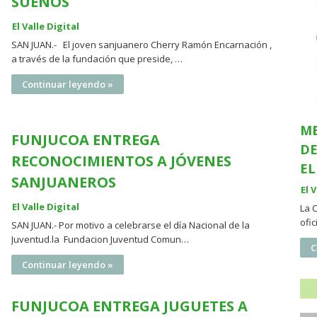
SUEÑOS
El Valle Digital
SAN JUAN.- El joven sanjuanero Cherry Ramón Encarnación ,
a través de la fundación que preside, …
Continuar leyendo »
ME
FUNJUCOA ENTREGA
DE
RECONOCIMIENTOS A JÓVENES
EL
SANJUANEROS
El 
El Valle Digital
La 
ofi
SAN JUAN.- Por motivo a celebrarse el día Nacional de la
Juventud.la Fundacion Juventud Comun…
C
Continuar leyendo »
FUNJUCOA ENTREGA JUGUETES A