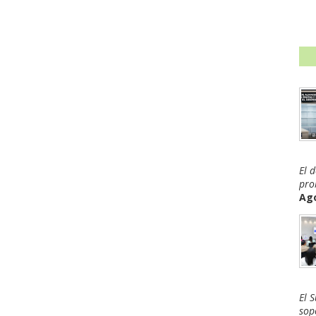
El 
pro
Ago
El 
sop