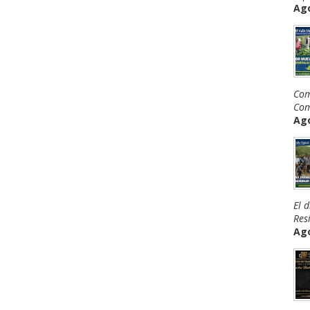
Ago
Com
Com
Ago
El 
Resi
Ago