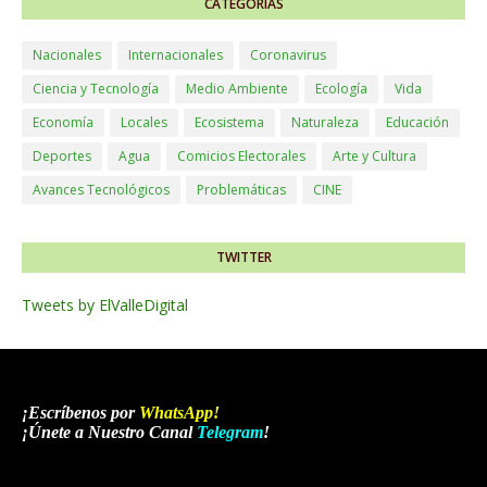
CATEGORÍAS
Nacionales
Internacionales
Coronavirus
Ciencia y Tecnología
Medio Ambiente
Ecología
Vida
Economía
Locales
Ecosistema
Naturaleza
Educación
Deportes
Agua
Comicios Electorales
Arte y Cultura
Avances Tecnológicos
Problemáticas
CINE
TWITTER
Tweets by ElValleDigital
¡Escríbenos por
WhatsApp
!
¡Únete a Nuestro Canal
Telegram
!