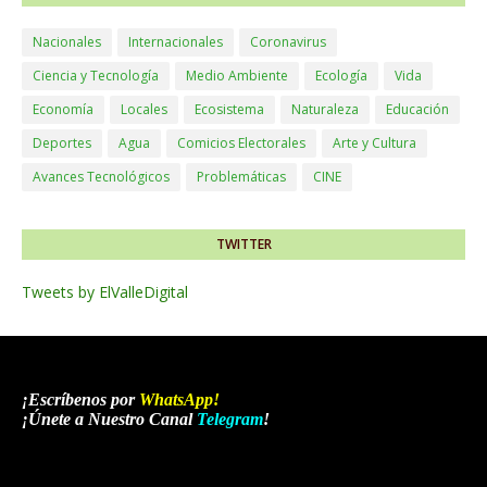
Nacionales
Internacionales
Coronavirus
Ciencia y Tecnología
Medio Ambiente
Ecología
Vida
Economía
Locales
Ecosistema
Naturaleza
Educación
Deportes
Agua
Comicios Electorales
Arte y Cultura
Avances Tecnológicos
Problemáticas
CINE
TWITTER
Tweets by ElValleDigital
¡Escríbenos por
WhatsApp
!
¡Únete a Nuestro Canal
Telegram
!