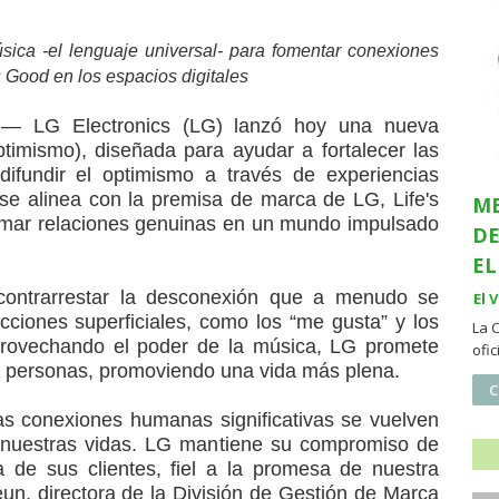
ca -el lenguaje universal- para fomentar conexiones
s Good en los espacios digitales
 — LG Electronics (LG) lanzó hoy una nueva
imismo), diseñada para ayudar a fortalecer las
difundir el optimismo a través de experiencias
 se alinea con la premisa de marca de LG, Life's
ME
ormar relaciones genuinas en un mundo impulsado
DE
EL
ontrarrestar la desconexión que a menudo se
El 
cciones superficiales, como los “me gusta” y los
La 
provechando el poder de la música, LG promete
ofi
s personas, promoviendo una vida más plena.
C
as conexiones humanas significativas se vuelven
 nuestras vidas. LG mantiene su compromiso de
na de sus clientes, fiel a la promesa de nuestra
un, directora de la División de Gestión de Marca