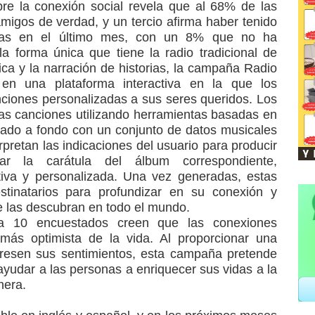
e la conexión social revela que al 68% de las
amigos de verdad, y un tercio afirma haber tenido
ivas en el último mes, con un 8% que no ha
a forma única que tiene la radio tradicional de
ica y la narración de historias, la campaña Radio
en una plataforma interactiva en la que los
nciones personalizadas a sus seres queridos. Los
as canciones utilizando herramientas basadas en
renado a fondo con un conjunto de datos musicales
pretan las indicaciones del usuario para producir
r la carátula del álbum correspondiente,
tiva y personalizada. Una vez generadas, estas
tinatarios para profundizar en su conexión y
e las descubran en todo el mundo.
a 10 encuestados creen que las conexiones
 más optimista de la vida. Al proporcionar una
resen sus sentimientos, esta campaña pretende
yudar a las personas a enriquecer sus vidas a la
nera.