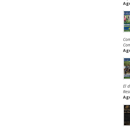
Ago
Com
Com
Ago
El 
Resi
Ago