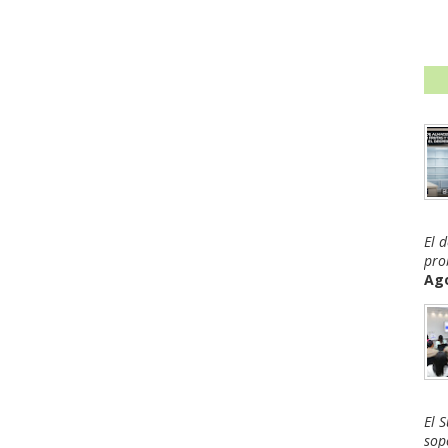
El 
pro
Ago
El 
sop