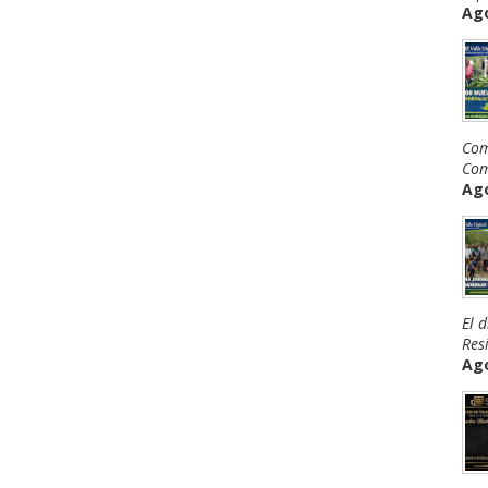
Ago
Com
Com
Ago
El 
Resi
Ago