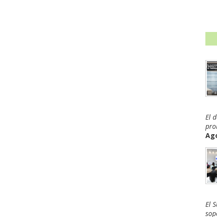
El 
pro
Ago
El 
sop