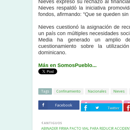
Nieves expresó su rechazo al financiam
Nieves respaldó la iniciativa promov
fondos, afirmando: "Que se queden sin pa
Nieves cuestionó la asignación de recu
un país con múltiples necesidades soc
Media ha generado un amplio deb
cuestionamiento sobre la utilizaci
dominicano.
Más en SomosPueblo...
Tags
Confinamiento
Nacionales
Nieves
Facebook
Twitter
ANTIGUOS
ABINADER FIRMA PACTO VIAL PARA REDUCIR ACCIDEN