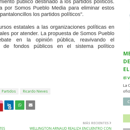
iento público destinado a los partidos políticos.
ida por Somos Pueblo Media para eliminar estos
ntaloncillos los partidos políticos".
rsos estatales a las organizaciones políticas en
iales por atender. La propuesta de Somos Pueblo
ate en la opinión pública, reavivando el
ón de fondos públicos en el sistema político
ME
DE
EL
El 
La 
ofi
Partidos
Ricardo Nieves
C
MÁS RECIENTES
TES
WELLINGTON ARNAUD REALIZA ENCUENTRO CON