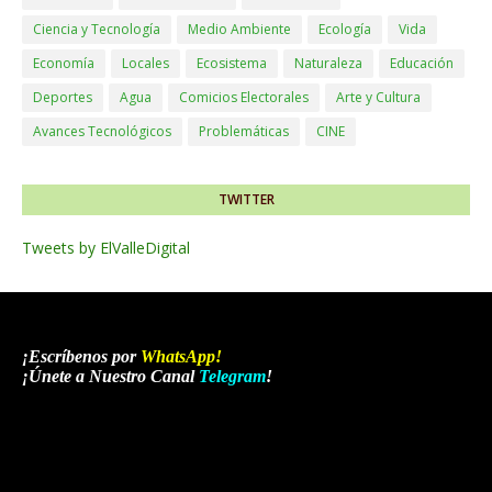
Ciencia y Tecnología
Medio Ambiente
Ecología
Vida
Economía
Locales
Ecosistema
Naturaleza
Educación
Deportes
Agua
Comicios Electorales
Arte y Cultura
Avances Tecnológicos
Problemáticas
CINE
TWITTER
Tweets by ElValleDigital
¡Escríbenos por
WhatsApp
!
¡Únete a Nuestro Canal
Telegram
!