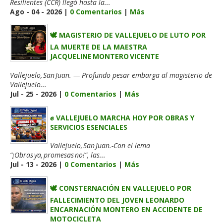
Resilientes (CCR) llegó hasta la...
Ago - 04 - 2026 |
0 Comentarios
|
Más
🕊️ MAGISTERIO DE VALLEJUELO DE LUTO POR
LA MUERTE DE LA MAESTRA
JACQUELINE MONTERO VICENTE
Vallejuelo, San Juan. — Profundo pesar embarga al magisterio de
Vallejuelo...
Jul - 25 - 2026 |
0 Comentarios
|
Más
✊ VALLEJUELO MARCHA HOY POR OBRAS Y
SERVICIOS ESENCIALES
Vallejuelo, San Juan.-Con el lema
“¡Obras ya, promesas no!”, las...
Jul - 13 - 2026 |
0 Comentarios
|
Más
🕊️ CONSTERNACIÓN EN VALLEJUELO POR
FALLECIMIENTO DEL JOVEN LEONARDO
ENCARNACIÓN MONTERO EN ACCIDENTE DE
MOTOCICLETA