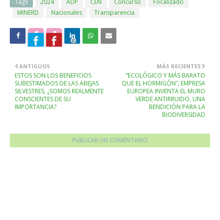
Tags
2024
ADP
CEN
Concurso
Focalizado
MINERD
Nacionales
Transparencia
ANTIGUOS
MÁS RECIENTES
ESTOS SON LOS BENEFICIOS
“ECOLÓGICO Y MÁS BARATO
SUBESTIMADOS DE LAS ABEJAS
QUE EL HORMIGÓN”, EMPRESA
SILVESTRES, ¿SOMOS REALMENTE
EUROPEA INVENTA EL MURO
CONSCIENTES DE SU
VERDE ANTIRRUIDO, UNA
IMPORTANCIA?
BENDICIÓN PARA LA
BIODIVERSIDAD
PUBLICAR UN COMENTARIO