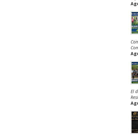
Ago
Com
Com
Ago
El 
Resi
Ago