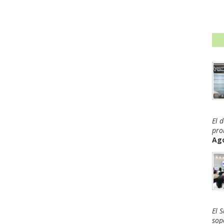
El 
pro
Ago
El 
sop