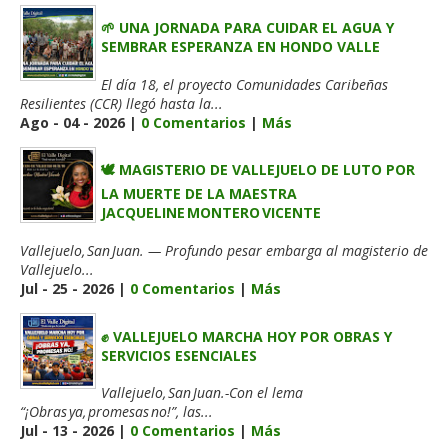
🌱 UNA JORNADA PARA CUIDAR EL AGUA Y
SEMBRAR ESPERANZA EN HONDO VALLE
El día 18, el proyecto Comunidades Caribeñas
Resilientes (CCR) llegó hasta la...
Ago - 04 - 2026 |
0 Comentarios
|
Más
🕊️ MAGISTERIO DE VALLEJUELO DE LUTO POR
LA MUERTE DE LA MAESTRA
JACQUELINE MONTERO VICENTE
Vallejuelo, San Juan. — Profundo pesar embarga al magisterio de
Vallejuelo...
Jul - 25 - 2026 |
0 Comentarios
|
Más
✊ VALLEJUELO MARCHA HOY POR OBRAS Y
SERVICIOS ESENCIALES
Vallejuelo, San Juan.-Con el lema
“¡Obras ya, promesas no!”, las...
Jul - 13 - 2026 |
0 Comentarios
|
Más