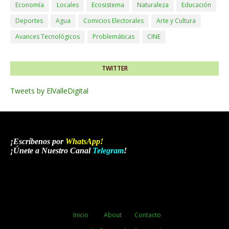
Economía
Locales
Ecosistema
Naturaleza
Educación
Deportes
Agua
Comicios Electorales
Arte y Cultura
Avances Tecnológicos
Problemáticas
CINE
TWITTER
Tweets by ElValleDigital
¡Escríbenos por
WhatsApp
!
¡Únete a Nuestro Canal
Telegram
!
Inicio
About
Contacto