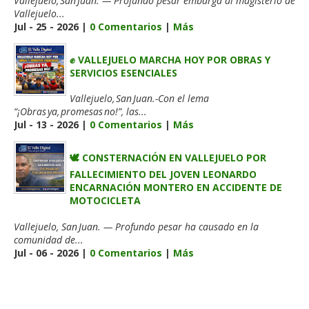
Vallejuelo, San Juan. — Profundo pesar embarga al magisterio de
Vallejuelo...
Jul - 25 - 2026 |
0 Comentarios
|
Más
✊ VALLEJUELO MARCHA HOY POR OBRAS Y
SERVICIOS ESENCIALES
Vallejuelo, San Juan.-Con el lema
“¡Obras ya, promesas no!”, las...
Jul - 13 - 2026 |
0 Comentarios
|
Más
🕊️ CONSTERNACIÓN EN VALLEJUELO POR
FALLECIMIENTO DEL JOVEN LEONARDO
ENCARNACIÓN MONTERO EN ACCIDENTE DE
MOTOCICLETA
Vallejuelo, San Juan. — Profundo pesar ha causado en la
comunidad de...
Jul - 06 - 2026 |
0 Comentarios
|
Más