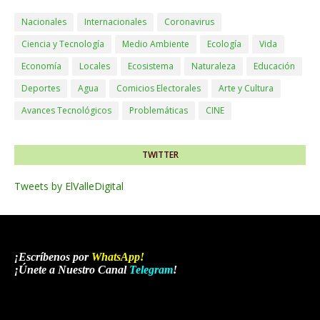
Nacionales
Internacionales
Coronavirus
Ciencia y Tecnología
Medio Ambiente
Ecología
Vida
Economía
Locales
Ecosistema
Naturaleza
Educación
Deportes
Agua
Comicios Electorales
Arte y Cultura
Avances Tecnológicos
Problemáticas
CINE
TWITTER
Tweets by ElValleDigital
¡Escríbenos por
WhatsApp
!
¡Únete a Nuestro Canal
Telegram
!