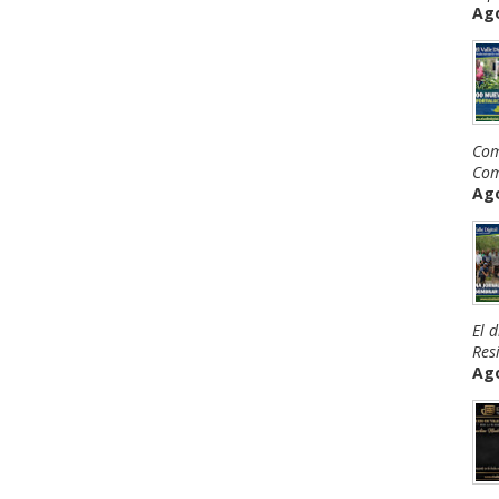
Ago
Com
Com
Ago
El 
Resi
Ago