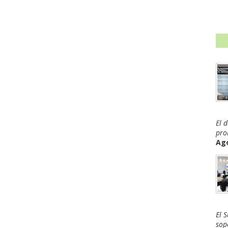
El 
pro
Ago
El 
sop