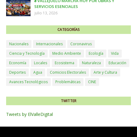
✊ VALLEJUELO MARCHA HOY POR OBRAS Y
SERVICIOS ESENCIALES
julio 13, 2026
CATEGORÍAS
Nacionales
Internacionales
Coronavirus
Ciencia y Tecnología
Medio Ambiente
Ecología
Vida
Economía
Locales
Ecosistema
Naturaleza
Educación
Deportes
Agua
Comicios Electorales
Arte y Cultura
Avances Tecnológicos
Problemáticas
CINE
TWITTER
Tweets by ElValleDigital