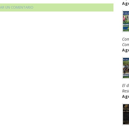
Ago
CAR UN COMENTARIO
Com
Com
Ago
El 
Resi
Ago