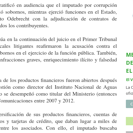
tificó en audiencia que el imputado por corrupción
ió sobornos, mientras ejerció funciones en el Estado,
rto Odebrecht con la adjudicación de contratos de
dos los contribuyentes.
úa en la continuación del juicio en el Primer Tribunal
cales litigantes reafirmaron la acusación contra el
bornos en el ejercicio de la función pública. También,
ME
nfracciones graves, enriquecimiento ilícito y falsedad
DE
EL
a de los productos financieros fueron abiertos después
El 
stión como director del Instituto Nacional de Aguas
La 
do se desempeñó como titular del Ministerio (entonces
ofi
 Comunicaciones entre 2007 y 2012.
C
rsificación de sus productos financieros, cuentas de
mos y tarjetas de crédito, que daban lugar a miles de
 entre los asociados. Con ello, el imputado buscaba