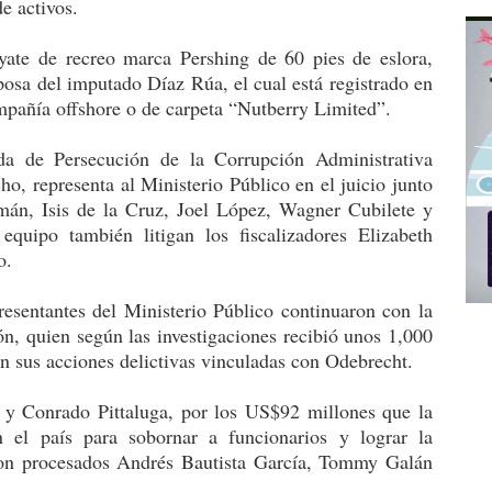
e activos.
 yate de recreo marca Pershing de 60 pies de eslora,
osa del imputado Díaz Rúa, el cual está registrado en
mpañía offshore o de carpeta “Nutberry Limited”.
ada de Persecución de la Corrupción Administrativa
, representa al Ministerio Público en el juicio junto
zmán, Isis de la Cruz, Joel López, Wagner Cubilete y
quipo también litigan los fiscalizadores Elizabeth
o.
resentantes del Ministerio Público continuaron con la
n, quien según las investigaciones recibió unos 1,000
en sus acciones delictivas vinculadas con Odebrecht.
y Conrado Pittaluga, por los US$92 millones que la
el país para sobornar a funcionarios y lograr la
son procesados Andrés Bautista García, Tommy Galán