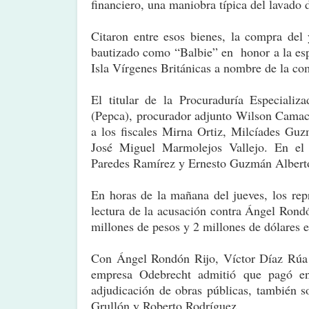
financiero, una maniobra típica del lavado d
Citaron entre esos bienes, la compra del
bautizado como “Balbie” en honor a la esp
Isla Vírgenes Británicas a nombre de la co
El titular de la Procuraduría Especializ
(Pepca), procurador adjunto Wilson Camacho
a los fiscales Mirna Ortiz, Milcíades Gu
José Miguel Marmolejos Vallejo. En el e
Paredes Ramírez y Ernesto Guzmán Albert
En horas de la mañana del jueves, los rep
lectura de la acusación contra Ángel Rondó
millones de pesos y 2 millones de dólares 
Con Ángel Rondón Rijo, Víctor Díaz Rúa 
empresa Odebrecht admitió que pagó en 
adjudicación de obras públicas, también 
Grullón y Roberto Rodríguez.