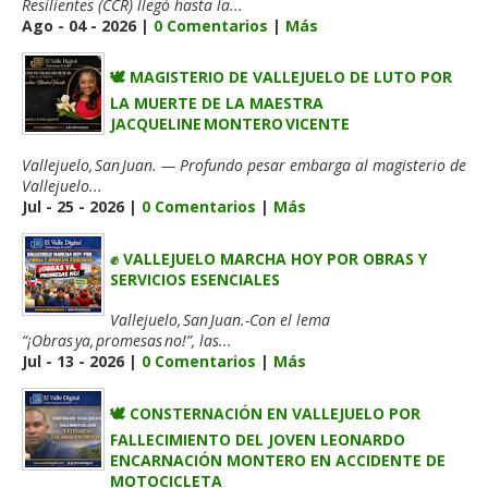
Resilientes (CCR) llegó hasta la...
Ago - 04 - 2026 |
0 Comentarios
|
Más
🕊️ MAGISTERIO DE VALLEJUELO DE LUTO POR
LA MUERTE DE LA MAESTRA
JACQUELINE MONTERO VICENTE
Vallejuelo, San Juan. — Profundo pesar embarga al magisterio de
Vallejuelo...
Jul - 25 - 2026 |
0 Comentarios
|
Más
✊ VALLEJUELO MARCHA HOY POR OBRAS Y
SERVICIOS ESENCIALES
Vallejuelo, San Juan.-Con el lema
“¡Obras ya, promesas no!”, las...
Jul - 13 - 2026 |
0 Comentarios
|
Más
🕊️ CONSTERNACIÓN EN VALLEJUELO POR
FALLECIMIENTO DEL JOVEN LEONARDO
ENCARNACIÓN MONTERO EN ACCIDENTE DE
MOTOCICLETA