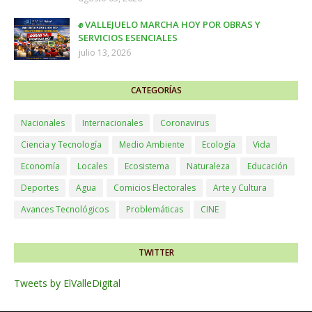
✊ VALLEJUELO MARCHA HOY POR OBRAS Y
SERVICIOS ESENCIALES
julio 13, 2026
CATEGORÍAS
Nacionales
Internacionales
Coronavirus
Ciencia y Tecnología
Medio Ambiente
Ecología
Vida
Economía
Locales
Ecosistema
Naturaleza
Educación
Deportes
Agua
Comicios Electorales
Arte y Cultura
Avances Tecnológicos
Problemáticas
CINE
TWITTER
Tweets by ElValleDigital