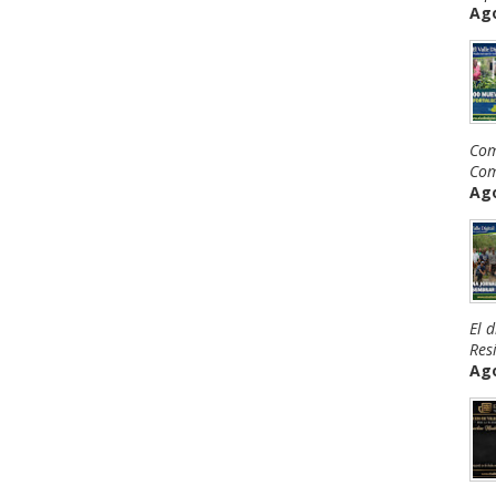
Ago
Com
Com
Ago
El 
Resi
Ago