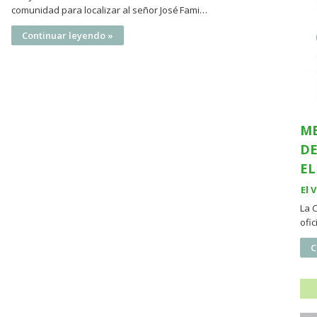
comunidad para localizar al señor José Fami…
Continuar leyendo »
ME
DE
EL
El 
La 
ofi
C