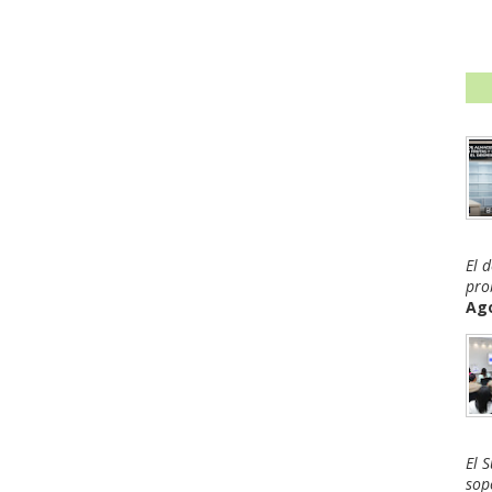
El 
pro
Ago
El 
sop