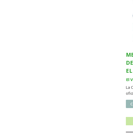
ME
DE
EL
El 
La 
ofi
C