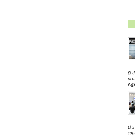
El 
pro
Ago
El 
sop