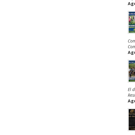
Ago
Com
Com
Ago
El 
Resi
Ago